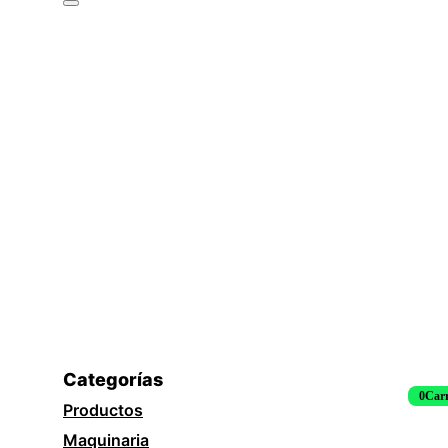
Categorías
0
Carr
Productos
Maquinaria