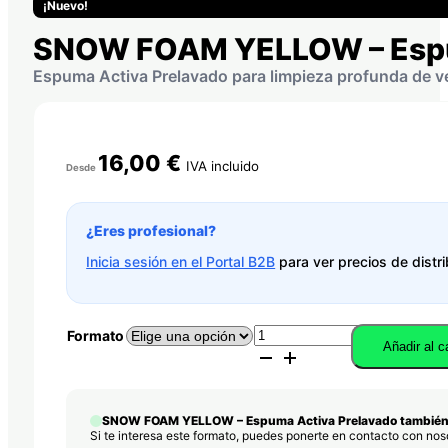
¡Nuevo!
SNOW FOAM YELLOW – Espu
Espuma Activa Prelavado para limpieza profunda de v
16,00
€
IVA incluido
Desde
¿Eres profesional?
Inicia sesión en el Portal B2B
para ver precios de distri
SNOW
Formato
Añadir al ca
FOAM
YELLOW
-
Espuma
SNOW FOAM YELLOW – Espuma Activa Prelavado también 
Activa
Si te interesa este formato, puedes ponerte en contacto con no