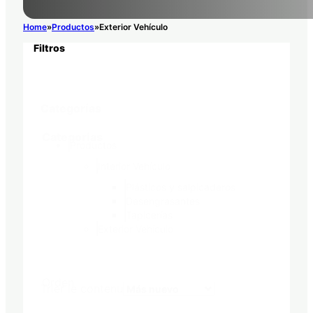
Home
Productos
Exterior Vehículo
Filtros
Categorías
Categorías
Productos
Interior Vehículo
Plásticos y salpicaderos
Desengrasantes
Tapicerías
Exterior Vehículo
Orden
Trier le contenu