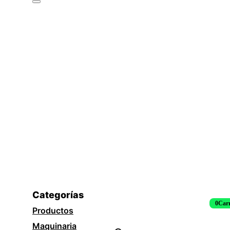
Categorías
0
Carr
Productos
Maquinaria