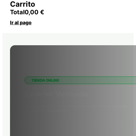
Carrito
Total
0,00
€
Ir al pago
TIENDA ONLINE
Exterior Vehículo
Brillo, protección y limpieza profesional para que tu vehículo
destaque en cada detalle.