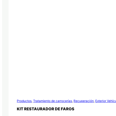
Productos
,
Tratamiento de carrocerías
,
Recuperación
,
Exterior Vehíc
KIT RESTAURADOR DE FAROS