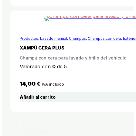
Productos
,
Lavado manual
,
Champús
,
Champús con cera
,
Exterio
XAMPÚ CERA PLUS
Champú con cera para lavado y brillo del vehículo
Valorado con
0
de 5
14,00
€
IVA incluido
Añadir al carrito
1
2
Siguiente »