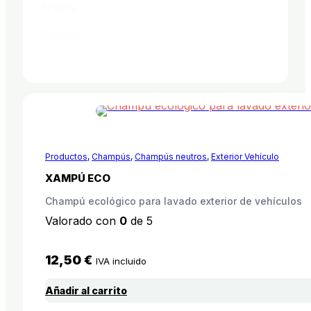
Precio
Precio
Restaurar
Productos
,
Champús
,
Champús neutros
,
Exterior Vehículo
XAMPÚ ECO
Champú ecológico para lavado exterior de vehículos
Valorado con
0
de 5
12,50
€
IVA incluido
Añadir al carrito