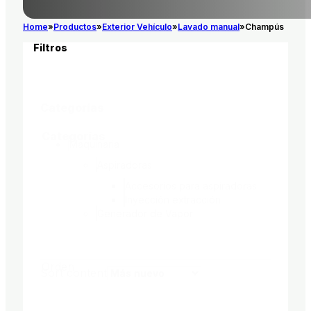
Home
Productos
Exterior Vehículo
Lavado manual
Champús
Filtros
Categorías
Categorías
Maquinaria
Aspiradoras
Accesorios para aspiradoras
Inyección extracción
Generador de Vapor
Orden
Sort content