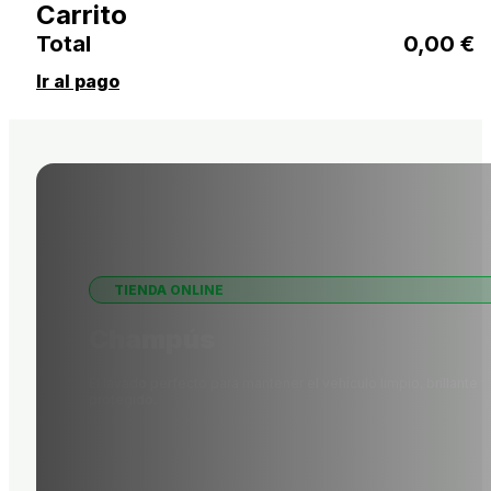
Carrito
Total
0,00
€
Ir al pago
TIENDA ONLINE
Champús
El lavado perfecto para mantener el vehículo limpio, brillante y
protegido.