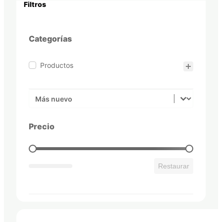
Filtros
Categorías
Categorías
Productos
Orden
Sort content
Precio
Precio
Restaurar