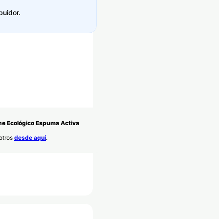
buidor.
he Ecológico Espuma Activa
sotros
desde aquí
.