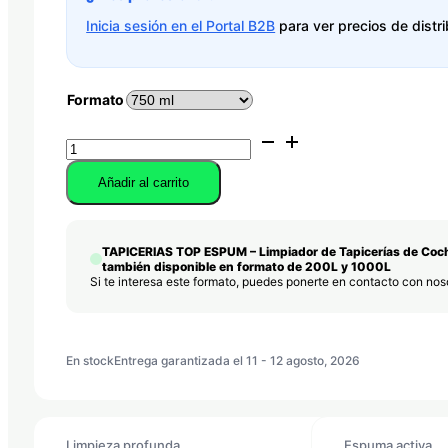
Inicia sesión en el Portal B2B
para ver precios de distri
Formato
TAPICERIAS
TOP
ESPUM
Añadir al carrito
-
Limpiador
de
TAPICERIAS TOP ESPUM – Limpiador de Tapicerías de Coc
Tapicerías
también disponible en formato de 200L y 1000L
de
Si te interesa este formato, puedes ponerte en contacto con no
Coche
Ecológico
Espuma
Activa
En stock
Entrega garantizada el 11 - 12 agosto, 2026
cantidad
Limpieza profunda
Espuma activa