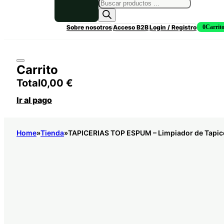
Búsqueda
de
productos
Sobre nosotros
Acceso B2B
Login / Registro
0
Carrit
Carrito
Total
0,00
€
Ir al pago
Home
Tienda
TAPICERIAS TOP ESPUM – Limpiador de Tapic