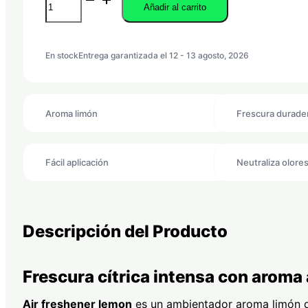
Añadir al carrito
FRESHENER
LEMON
-
Ambientador
En stock
Entrega garantizada el 12 - 13 agosto, 2026
aroma
limón
cantidad
Aroma limón
Frescura durade
Fácil aplicación
Neutraliza olore
Descripción del Producto
Frescura cítrica intensa con aroma 
Air freshener lemon
es un ambientador aroma limón di