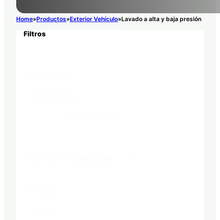
Home
Productos
Exterior Vehículo
Lavado a alta y baja presión
Filtros
Categorías
Categorías
Accesorios
Pulverizadores
Orden
Sort content
Precio
Precio
Restaurar