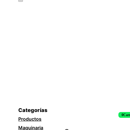
Categorías
0
Carr
Productos
Maquinaria