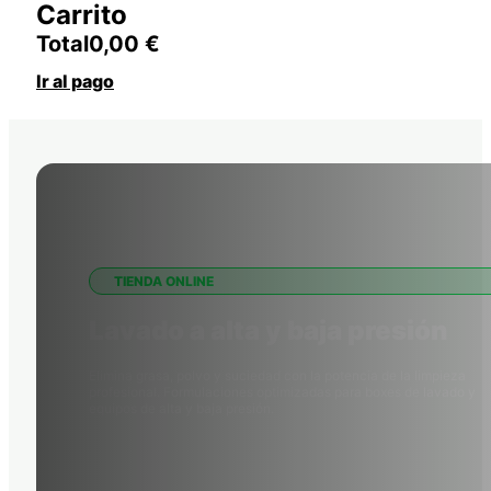
Carrito
Total
0,00
€
Ir al pago
TIENDA ONLINE
Lavado a alta y baja presión
Elimina grasa, polvo y suciedad con la potencia de la limpieza
profesional. Formulaciones optimizadas para boxes de lavado y
equipos de alta y baja presión.