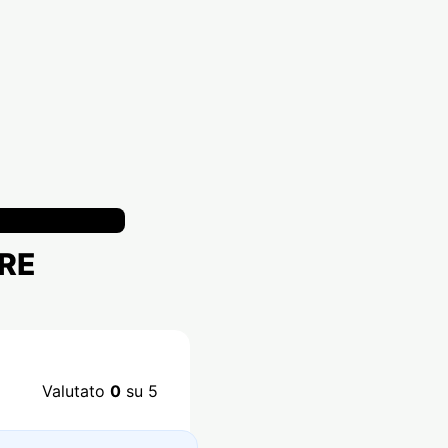
IRE
Valutato
0
su 5