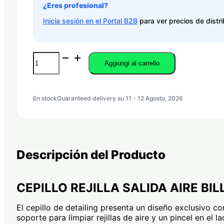
¿Eres profesional?
Inicia sesión en el Portal B2B
para ver precios de distri
CEPILLO
Aggiungi al carrello
REJILLA
SALIDA
AIRE
BILLIONAIRE
En stock
Guaranteed delivery su 11 - 12 Agosto, 2026
quantità
Descripción del Producto
CEPILLO REJILLA SALIDA AIRE BIL
El cepillo de detailing presenta un diseño exclusivo co
soporte para limpiar rejillas de aire y un pincel en el