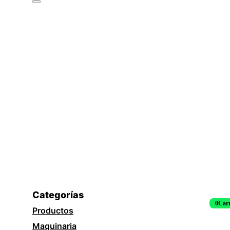
Categorías
0
Carr
Productos
Maquinaria