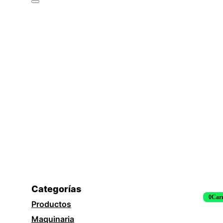
Categorías
0
Carr
Productos
Maquinaria