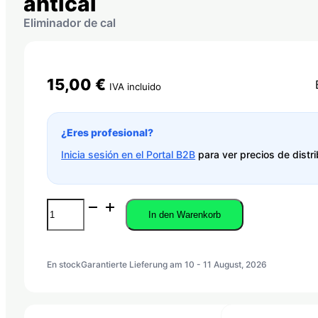
antical
Eliminador de cal
15,00
€
IVA incluido
¿Eres profesional?
Inicia sesión en el Portal B2B
para ver precios de distri
CAL
In den Warenkorb
CLEANER
PRO
-
Limpiador
En stock
Garantierte Lieferung am 10 - 11 August, 2026
antical
Menge