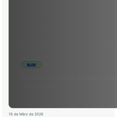
BLOG
Tapicerías Top Espum – Li
automóvil
16 de März de 2026