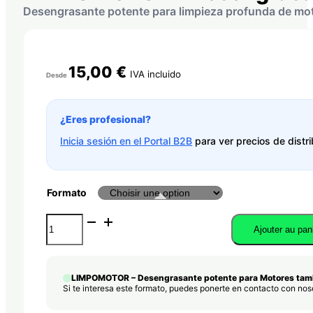
Desengrasante potente para limpieza profunda de mo
15,00
€
IVA incluido
Desde
¿Eres profesional?
Inicia sesión en el Portal B2B
para ver precios de distri
Formato
quantité
Ajouter au pan
de
LIMPOMOTOR
-
Desengrasante
LIMPOMOTOR – Desengrasante potente para Motores tamb
potente
Si te interesa este formato, puedes ponerte en contacto con no
para