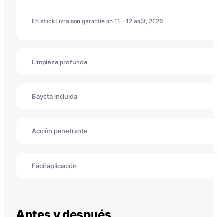
Motores
En stock
Livraison garantie on 11 - 12 août, 2026
Limpieza profunda
Bayeta incluida
Acción penetrante
Fácil aplicación
Antes y después