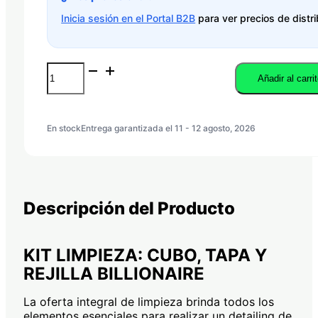
Inicia sesión en el Portal B2B
para ver precios de distri
KIT
Añadir al carri
LIMPIEZA:
CUBO,
TAPA
Y
En stock
Entrega garantizada el 11 - 12 agosto, 2026
REJILLA
BILLIONAIRE
cantidad
Descripción del Producto
KIT LIMPIEZA: CUBO, TAPA Y
REJILLA BILLIONAIRE
La oferta integral de limpieza brinda todos los
elementos esenciales para realizar un detailing de