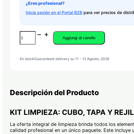
¿Eres profesional?
Inicia sesión en el Portal B2B
para ver precios de distri
KIT
Aggiungi al carrello
LIMPIEZA:
CUBO,
TAPA
Y
En stock
Guaranteed delivery su 11 - 12 Agosto, 2026
REJILLA
BILLIONAIRE
quantità
Descripción del Producto
KIT LIMPIEZA: CUBO, TAPA Y REJI
La oferta integral de limpieza brinda todos los element
calidad profesional en un único paquete. Este incluye