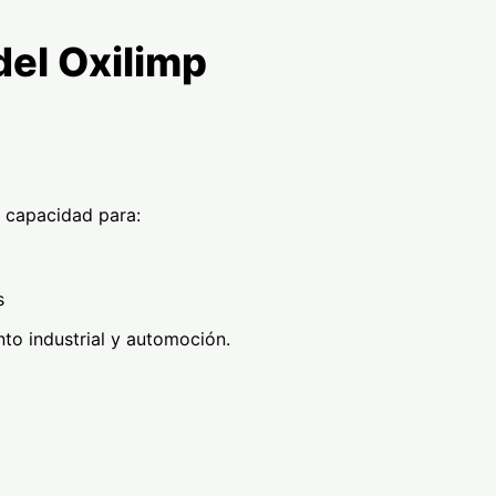
del Oxilimp
u capacidad para:
s
to industrial y automoción.