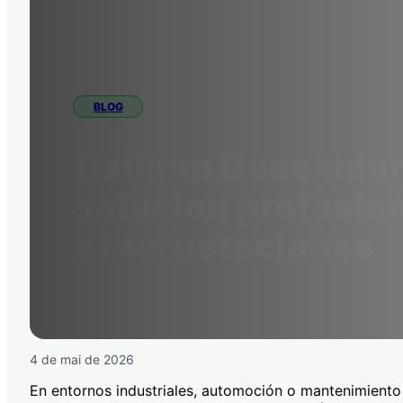
BLOG
Oxilimp Desoxida
solución profesion
e incrustaciones
4 de mai de 2026
En entornos industriales, automoción o mantenimiento t