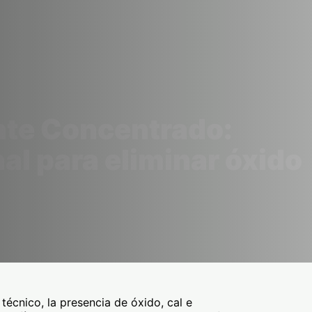
nte Concentrado:
al para eliminar óxido
écnico, la presencia de óxido, cal e