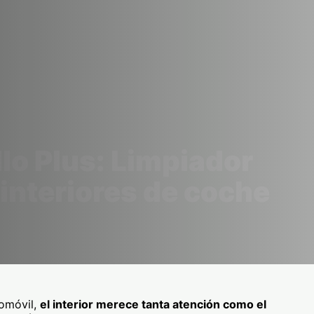
lo Plus: Limpiador
 interiores de coche
omóvil,
el interior merece tanta atención como el