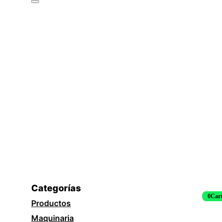
Categorías
0
Carr
Productos
Maquinaria