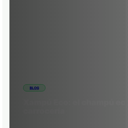
BLOG
Xampú Eco: el champú ecol
carrocería