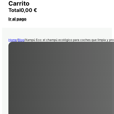
Carrito
Total
0,00
€
Ir al pago
Home
/
Blog
/
Xampú Eco: el champú ecológico para coches que limpia y pro