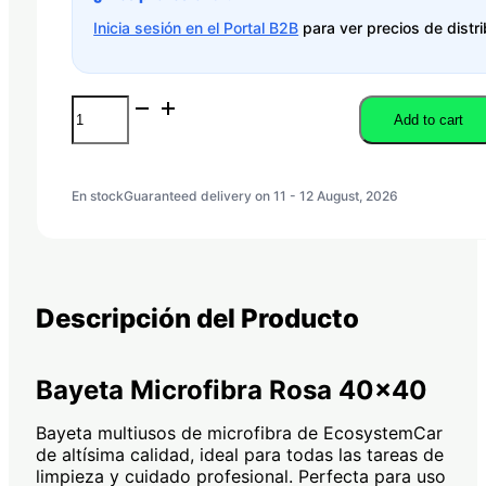
Inicia sesión en el Portal B2B
para ver precios de distri
BAYETA
Add to cart
MICROFIBRA
ROSA
40x40
quantity
En stock
Guaranteed delivery on 11 - 12 August, 2026
Descripción del Producto
Bayeta Microfibra Rosa 40×40
Bayeta multiusos de microfibra de EcosystemCar
de altísima calidad, ideal para todas las tareas de
limpieza y cuidado profesional. Perfecta para uso