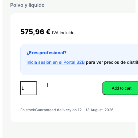
Polvo y líquido
575,96
€
IVA incluido
¿Eres profesional?
Inicia sesión en el Portal B2B
para ver precios de distri
ASPIRADORA
Add to cart
XPRO
0278
XBH
quantity
En stock
Guaranteed delivery on 12 - 13 August, 2026